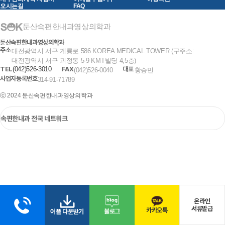
오시는길
FAQ
둔산속편한내과영상의학과
둔산속편한내과영상의학과
주소
대전광역시 서구 계룡로 586 KOREA MEDICAL TOWER (구주소:
대전광역시 서구 괴정동 5-9 KMT빌딩 4,5층)
TEL
(042)526-3010
FAX
대표
(042)526-0040
황승민
사업자등록번호
314-91-71789
ⓒ 2024 둔산속편한내과영상의학과
온라인
서류발급
카카오톡
블로그
어플 다운받기