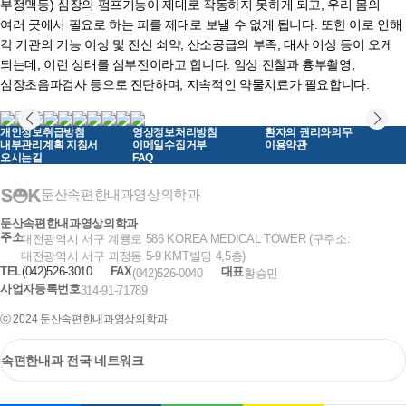
부정맥등) 심장의 펌프기능이 제대로 작동하지 못하게 되고, 우리 몸의
여러 곳에서 필요로 하는 피를 제대로 보낼 수 없게 됩니다. 또한 이로 인해
각 기관의 기능 이상 및 전신 쇠약, 산소공급의 부족, 대사 이상 등이 오게
되는데, 이런 상태를 심부전이라고 합니다. 임상 진찰과 흉부촬영,
심장초음파검사 등으로 진단하며, 지속적인 약물치료가 필요합니다.
개인정보취급방침
영상정보처리방침
환자의 권리와의무
내부관리계획 지침서
이메일수집거부
이용약관
오시는길
FAQ
둔산속편한내과영상의학과
둔산속편한내과영상의학과
주소
대전광역시 서구 계룡로 586 KOREA MEDICAL TOWER (구주소:
대전광역시 서구 괴정동 5-9 KMT빌딩 4,5층)
TEL
(042)526-3010
FAX
대표
(042)526-0040
황승민
사업자등록번호
314-91-71789
ⓒ 2024 둔산속편한내과영상의학과