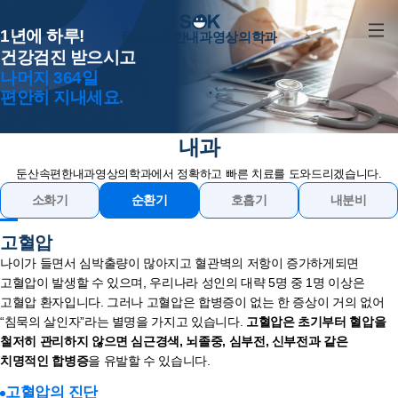
1년에 하루!
둔산속편한내과영상의학과
건강검진 받으시고
나머지 364일
편안히 지내세요.
내과
둔산속편한내과영상의학과에서 정확하고 빠른 치료를 도와드리겠습니다.
소화기
순환기
호흡기
내분비
고혈압
나이가 들면서 심박출량이 많아지고 혈관벽의 저항이 증가하게되면
고혈압이 발생할 수 있으며, 우리나라 성인의 대략 5명 중 1명 이상은
고혈압 환자입니다. 그러나 고혈압은 합병증이 없는 한 증상이 거의 없어
“침묵의 살인자”라는 별명을 가지고 있습니다.
고혈압은 초기부터 혈압을
철저히 관리하지 않으면 심근경색, 뇌졸중, 심부전, 신부전과 같은
치명적인 합병증
을 유발할 수 있습니다.
고혈압의 진단