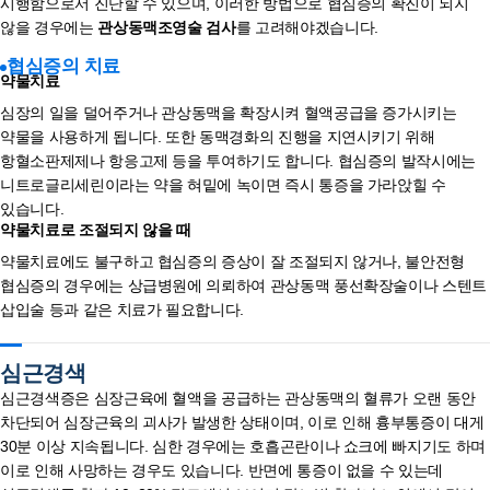
시행함으로서 진단할 수 있으며, 이러한 방법으로 협심증의 확진이 되지
않을 경우에는
관상동맥조영술 검사
를 고려해야겠습니다.
협심증의 치료
약물치료
심장의 일을 덜어주거나 관상동맥을 확장시켜 혈액공급을 증가시키는
약물을 사용하게 됩니다. 또한 동맥경화의 진행을 지연시키기 위해
항혈소판제제나 항응고제 등을 투여하기도 합니다. 협심증의 발작시에는
니트로글리세린이라는 약을 혀밑에 녹이면 즉시 통증을 가라앉힐 수
있습니다.
약물치료로 조절되지 않을 때
약물치료에도 불구하고 협심증의 증상이 잘 조절되지 않거나, 불안전형
협심증의 경우에는 상급병원에 의뢰하여 관상동맥 풍선확장술이나 스텐트
삽입술 등과 같은 치료가 필요합니다.
심근경색
심근경색증은 심장근육에 혈액을 공급하는 관상동맥의 혈류가 오랜 동안
차단되어 심장근육의 괴사가 발생한 상태이며, 이로 인해 흉부통증이 대게
30분 이상 지속됩니다. 심한 경우에는 호흡곤란이나 쇼크에 빠지기도 하며
이로 인해 사망하는 경우도 있습니다. 반면에 통증이 없을 수 있는데