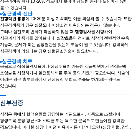
심근경색증 환자 10~20% 정도에서 보이며 당뇨병 환자나 노인에서 많이
볼 수 있습니다.
심근경색 진단
전형적인 흉통
이 20~30분 이상 지속되면 이를 의심해 볼 수 있습니다. 또한
심근경색증의 경우
심전도
에 이상소견이 확인되는 경우가 많습니다.
그러나 심전도의 변화가 확실하지 않을 때
혈청검사
를 시행하여
심근괴사의 증거를 알아봅니다.
심장초음파
검사로 심장의 전반적인 수축
기능과, 문제가 되는 심장혈관을 찾는데 도음이 될 수 있습니다. 강력하게
심근경색이 의심되는 경우 심혈관조영술이 필요합니다.
심근경색 치료
응급으로 심장혈관시술이나 심장수술이 가능한 상급병원에서 관상동맥
조영술을 시행하거나 혈전용해제를 투여 등의 치료가 필요합니다. 시술이
어려운 경우 흉부외과에서 관상동맥 우회로 수술을 하게되는 경우도
있습니다.
심부전증
심장은 몸에서 혈액순환을 담당하는 기관으로서, 자동으로 조절되며
평생토록 분당 평균 60~70회를 뛰는 특수한 근육으로 만들어진 강력한
펌프입니다. 이러한 심장에 어떤 이유에서든 이상이 오면 (심장 허혈, 감염,