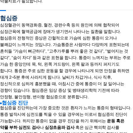
약물치료가 필요합니다.
협심증
심장혈관이 동맥경화증, 혈전, 경련수축 등의 원인에 의해 협착되어
심장근육에 혈액공급에 장애가 생기면서 나타나는 질환을 말합니다.
협심증의 전형적인 증상은 간헐적으로 가슴에 심한 통증이 오거나
불쾌감이 느껴지는 것입니다. 가슴통증은 사람마다 다양하게 표현되는데
흔히들 “가슴이 뻐근하다”, “고추가루를 뿌려 좋은 것 같다”, “벌어지는 것
같다”, “숨이 차다” 등과 같은 표현을 합니다. 통증이 느껴지는 부위는 주로
가슴 한 중앙인데 목, 턱, 왼쪽 겨드랑이, 왼쪽 팔과 등까지 퍼지기도
합니다. 통증은 주로 심한 운동을 할 경우에 나타나게 되면 안정을 취하면
대개 2~5분 후에 사라지게 됩니다. 날씨가 차갑거나, 식사 직후,
정신적으로 심하게 흥분했을 때, 아침시간 중에 통증이 더 잘 일어나는
경향이 있습니다. 협심증은 임상 증상 및 병태생리학적 기전에 따라
안정형, 불안정형, 변이형 협심증으로 분류합니다.
협심증 진단
협심증을 진단하는데 가장 중요한 것은 환자가 느끼는 통증의 형태입니다.
통증 발작시에 심전도를 찍을 수 있을 경우에는 이로서 협심증의 진단이
가능합니다. 하지만 통증이 없을 경우 진단을 하기 위해서는
운동 혹은
약물 부하 심전도 검사
나
심장초음파 검사
혹은 심근 핵의학 검사를