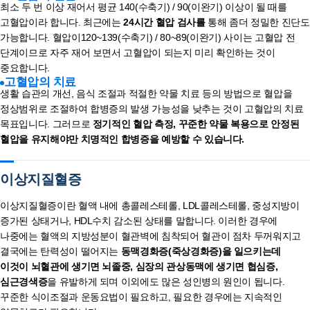
최소 두 번 이상 재어서 평균 140(수축기) / 90(이완기) 이상이 될 때를
고혈압이라 합니다. 최근에는
24시간 혈압 검사를
통해 좀더 정밀한 진단도
가능합니다. 혈압이120~139(수축기) / 80~89(이완기) 사이는 고혈압 전
단계이므로 자주 재어 보면서 고혈압이 되는지 미리 확인하는 것이
중요합니다.
고혈압의 치료
생활 습관의 개선, 음식 조절과 적절한 약물 치료 등의 방법으로 혈압을
정상범위로 조절하여 합병증의 발생 가능성을 낮추는 것이 고혈압의 치료
목표입니다. 그러므로
정기적인 혈압 측정, 꾸준한 약물 복용으로 안정된
혈압을 유지해야만 치명적인 합병증을 예방할 수 있습니다.
이상지질혈증
이상지질혈증이란 혈액 내에 총콜레스테롤, LDL콜레스테롤, 중성지방이
증가된 상태거나, HDL수치 감소된 상태를 말합니다. 이러한 경우에
나중에는 혈액의 지방성분이 혈관벽에 침착되어 혈관이 점차 두꺼워지고
결국에는 탄력성이 떨어지는
동맥경화증(죽상경화증)을 일으키는데
이것이 뇌혈관에 생기면 뇌졸중, 심장의 관상동맥에 생기면 협심증,
심근경색증
을 유발하게 되며 이외에도 많은 성인병의 원인이 됩니다.
꾸준한 식이조절과 운동요법이 필요하고, 필요한 경우에는 지속적인