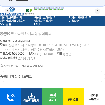
개인정보취급방침
영상정보처리방침
환자의 권리와의무
내부관리계획 지침서
이메일수집거부
이용약관
오시는길
FAQ
둔산속편한내과영상의학과
둔산속편한내과영상의학과
주소
대전광역시 서구 계룡로 586 KOREA MEDICAL TOWER (구주소:
대전광역시 서구 괴정동 5-9 KMT빌딩 4,5층)
TEL
(042)526-3010
FAX
대표
(042)526-0040
황승민
사업자등록번호
314-91-71789
ⓒ 2024 둔산속편한내과영상의학과
온라인
서류발급
카카오톡
블로그
어플 다운받기