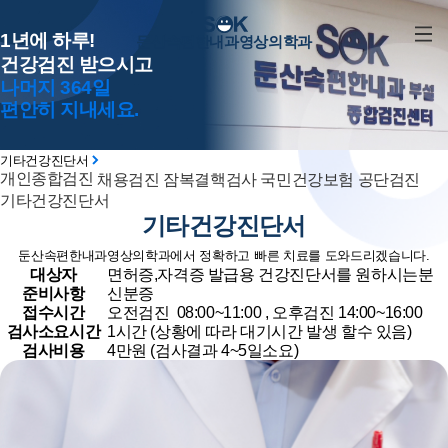
1년에 하루!
둔산속편한내과영상의학과
건강검진 받으시고
나머지 364일
편안히 지내세요.
기타건강진단서
개인종합검진
채용검진
잠복결핵검사
국민건강보험 공단검진
기타건강진단서
기타건강진단서
둔산속편한내과영상의학과에서 정확하고 빠른 치료를 도와드리겠습니다.
대상자
면허증,자격증 발급용 건강진단서를 원하시는분
준비사항
신분증
접수시간
오전검진 08:00~11:00 , 오후검진 14:00~16:00
검사소요시간
1시간 (상황에 따라 대기시간 발생 할수 있음)
검사비용
4만원 (검사결과 4~5일소요)