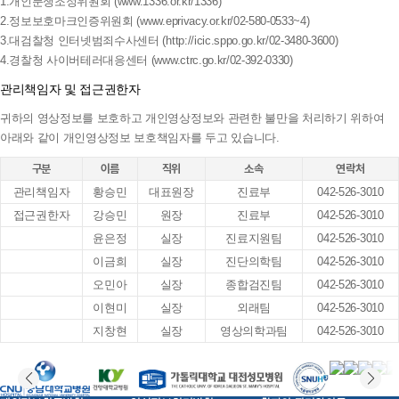
1.개인분쟁조정위원회 (www.1336.or.kr/1336)
2.정보보호마크인증위원회 (www.eprivacy.or.kr/02-580-0533~4)
3.대검찰청 인터넷범죄수사센터 (http://icic.sppo.go.kr/02-3480-3600)
4.경찰청 사이버테러대응센터 (www.ctrc.go.kr/02-392-0330)
관리책임자 및 접근권한자
귀하의 영상정보를 보호하고 개인영상정보와 관련한 불만을 처리하기 위하여
아래와 같이 개인영상정보 보호책임자를 두고 있습니다.
구분
이름
직위
소속
연락처
관리책임자
황승민
대표원장
진료부
042-526-3010
접근권한자
강승민
원장
진료부
042-526-3010
윤은정
실장
진료지원팀
042-526-3010
이금희
실장
진단의학팀
042-526-3010
오민아
실장
종합검진팀
042-526-3010
이현미
실장
외래팀
042-526-3010
지창현
실장
영상의학과팀
042-526-3010