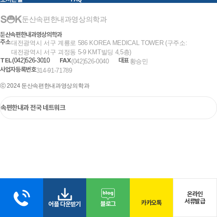
둔산속편한내과영상의학과
둔산속편한내과영상의학과
주소
대전광역시 서구 계룡로 586 KOREA MEDICAL TOWER (구주소:
대전광역시 서구 괴정동 5-9 KMT빌딩 4,5층)
TEL
(042)526-3010
FAX
대표
(042)526-0040
황승민
사업자등록번호
314-91-71789
ⓒ 2024 둔산속편한내과영상의학과
온라인
서류발급
카카오톡
블로그
어플 다운받기