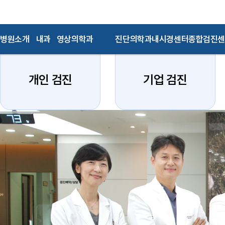
1년에 하루! 건강검진 받으시고
나머지 364일 편안히 지내세요.
병원소개
내과
영상의학과
진단의학과
내시경센터
종합검진센
개인 검진
기업 검진