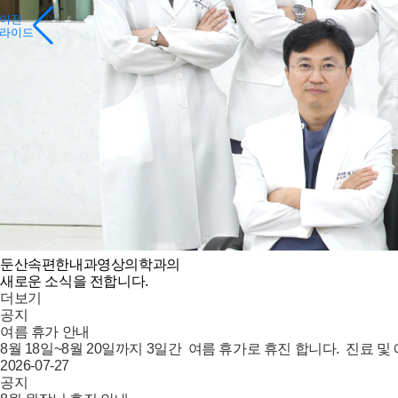
이전
라이드
둔산속편한내과영상의학과의
새로운 소식을 전합니다.
더보기
공지
여름 휴가 안내
8월 18일~8월 20일까지 3일간 여름 휴가로 휴진 합니다. 진료 
2026-07-27
공지