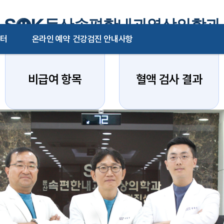
둔산속편한내과영상의학과
터
온라인 예약
건강검진 안내사항
비급여 항목
혈액 검사 결과