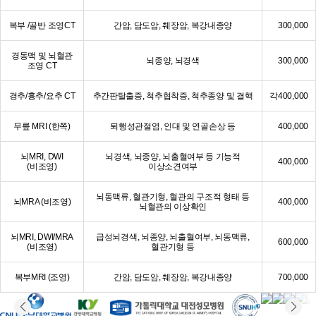
복부 /골반 조영CT
간암, 담도암, 췌장암, 복강내종양
300,000
경동맥 및 뇌혈관
뇌종양, 뇌경색
300,000
조영 CT
경추/흉추/요추 CT
추간판탈출증, 척추협착증, 척추종양 및 결핵
각400,000
무릎 MRI (한쪽)
퇴행성관절염, 인대 및 연골손상 등
400,000
뇌MRI, DWI
뇌경색, 뇌종양, 뇌출혈여부 등 기능적
400,000
(비조영)
이상소견여부
뇌동맥류, 혈관기형, 혈관의 구조적 형태 등
뇌MRA (비조영)
400,000
뇌혈관의 이상확인
뇌MRI, DWI/MRA
급성뇌경색, 뇌종양, 뇌출혈여부, 뇌동맥류,
600,000
(비조영)
혈관기형 등
복부MRI (조영)
간암, 담도암, 췌장암, 복강내종양
700,000