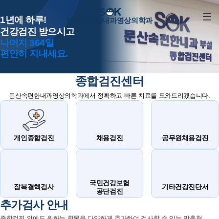
1년에 하루!
둔산속편한내과영상의학과
건강검진 받으시고
나머지 364일
편안히 지내세요.
종합검진센터
둔산속편한내과영상의학과에서 정확하고 빠른 치료를 도와드리겠습니다.
개인종합검진
채용검진
공무원채용검진
국민건강보험
잠복결핵검사
기타건강진단서
공단검진
추가검사 안내
종합검진 외에도 원하는 항목을 다양하게 추가하여 검사할 수 있는 맞춤형