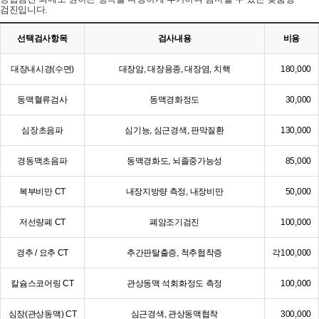
검진입니다.
선택검사항목
검사내용
비용
대장내시경(수면)
대장암, 대장용종, 대장염, 치핵
180,000
동맥혈류검사
동맥경화정도
30,000
심장초음파
심기능, 심근경색, 판막질환
130,000
경동맥초음파
동맥경화도, 뇌졸중가능성
85,000
복부비만 CT
내장지방량 측정, 내장비만
50,000
저선량폐 CT
폐암조기검진
100,000
경추 / 요추 CT
추간판탈출증, 척추협착증
각100,000
칼슘스코어링 CT
관상동맥 석회화정도 측정
100,000
심장(관상동맥) CT
심근경색, 관상동맥협착
300,000