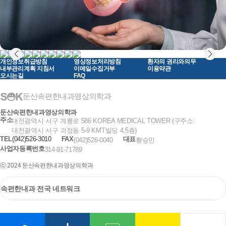
개인정보취급방침
영상정보처리방침
환자의 권리와의무
내부관리계획 지침서
이메일수집거부
이용약관
오시는길
FAQ
둔산속편한내과영상의학과
둔산속편한내과영상의학과
주소
대전광역시 서구 계룡로 586 KOREA MEDICAL TOWER (구주소:
대전광역시 서구 괴정동 5-9 KMT빌딩 4,5층)
TEL
(042)526-3010
FAX
대표
(042)526-0040
황승민
사업자등록번호
314-91-71789
ⓒ 2024 둔산속편한내과영상의학과