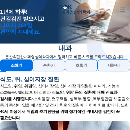
1년에 하루!
둔산속편한내과영상의학과
건강검진 받으시고
나머지 364일
편안히 지내세요.
내과
둔산속편한내과영상의학과에서 정확하고 빠른 치료를 도와드리겠습니다.
소화기
순환기
호흡기
내분비
식도, 위, 십이지장 질환
식도염, 위염, 위궤양, 십이지장염, 십이지장 궤양뿐만 아니라, 기능성
소화불량, 헬리코박터 감염과
식도암, 위암 등의 질환에 대해 진료와
검사를 시행합니다.
소화불량, 헛구역질, 상복부 통증 ,복부팽만감 체중감소
등의 증상이 있을 때 상담 및 검사 후 원인질환에 대하여 치료 합니다. 또한
40세 이상에서 위암의 조기진단을 위해 정기적인 위내시경 검진이 꼭
필요합니다.