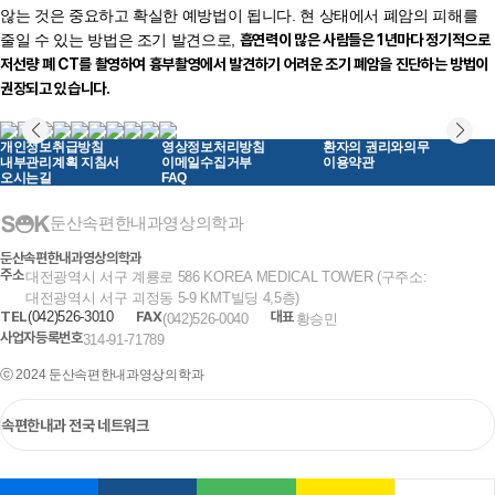
않는 것은 중요하고 확실한 예방법이 됩니다. 현 상태에서 폐암의 피해를
줄일 수 있는 방법은 조기 발견으로,
흡연력이 많은 사람들은 1년마다 정기적으로
저선량 폐 CT를 촬영하여 흉부촬영에서 발견하기 어려운 조기 폐암을 진단하는 방법이
권장되고 있습니다.
개인정보취급방침
영상정보처리방침
환자의 권리와의무
내부관리계획 지침서
이메일수집거부
이용약관
오시는길
FAQ
둔산속편한내과영상의학과
둔산속편한내과영상의학과
주소
대전광역시 서구 계룡로 586 KOREA MEDICAL TOWER (구주소:
대전광역시 서구 괴정동 5-9 KMT빌딩 4,5층)
TEL
(042)526-3010
FAX
대표
(042)526-0040
황승민
사업자등록번호
314-91-71789
ⓒ 2024 둔산속편한내과영상의학과