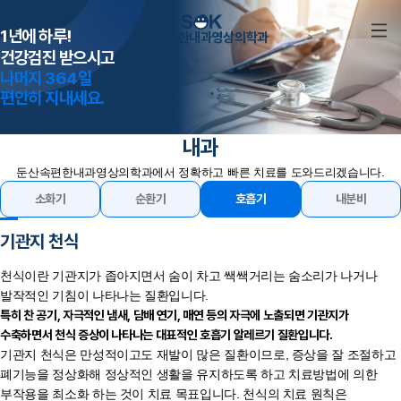
1년에 하루!
둔산속편한내과영상의학과
건강검진 받으시고
나머지 364일
편안히 지내세요.
내과
둔산속편한내과영상의학과에서 정확하고 빠른 치료를 도와드리겠습니다.
소화기
순환기
호흡기
내분비
기관지 천식
천식이란 기관지가 좁아지면서 숨이 차고 쌕쌕거리는 숨소리가 나거나
발작적인 기침이 나타나는 질환입니다.
특히 찬 공기, 자극적인 냄새, 담배 연기, 매연 등의 자극에 노출되면 기관지가
수축하면서 천식 증상이 나타나는 대표적인 호흡기 알레르기 질환입니다.
기관지 천식은 만성적이고도 재발이 많은 질환이므로, 증상을 잘 조절하고
폐기능을 정상화해 정상적인 생활을 유지하도록 하고 치료방법에 의한
부작용을 최소화 하는 것이 치료 목표입니다. 천식의 치료 원칙은