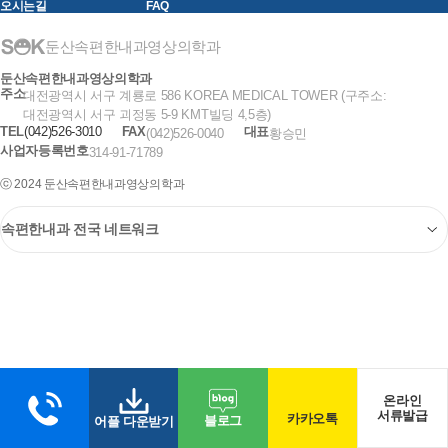
오시는길
FAQ
둔산속편한내과영상의학과
둔산속편한내과영상의학과
주소
대전광역시 서구 계룡로 586 KOREA MEDICAL TOWER (구주소:
대전광역시 서구 괴정동 5-9 KMT빌딩 4,5층)
TEL
(042)526-3010
FAX
대표
(042)526-0040
황승민
사업자등록번호
314-91-71789
ⓒ 2024 둔산속편한내과영상의학과
온라인
서류발급
카카오톡
블로그
어플 다운받기