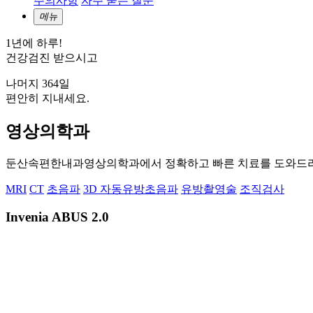
주의사항
자주 묻는 질문
메뉴
1년에 하루!
건강검진 받으시고
나머지 364일
편안히 지내세요.
영상의학과
둔산속편한내과영상의학과에서 정확하고 빠른 치료를 도와드
MRI
CT
초음파
3D 자동유방초음파
유방촬영술
조직검사
Invenia ABUS 2.0