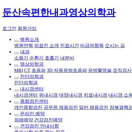
둔산속편한내과영상의학과
로그인
회원가입
병원소개
병원연혁
의료진 소개
진료시간
비급여항목
오시는 길
내과
소화기
순환기
호흡기
내분비
영상의학과
MRI
CT
초음파
3D 자동유방초음파
유방촬영술
조직검사
진단의학과
진단의학과
내시경센터
내시경센터
위내시경
대장내시경
치료내시경
내시경 소
종합검진센터
개인종합검진
공무원 채용검진
일반 채용검진
잠복결핵
온라인 예약
외래예약
건강검진예약
건강검진 안내사항