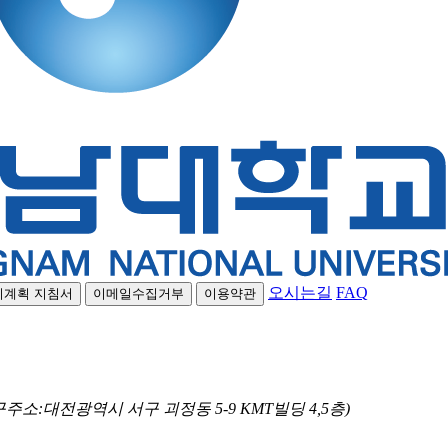
오시는길
FAQ
리계획 지침서
이메일수집거부
이용약관
(구주소:대전광역시 서구 괴정동 5-9 KMT빌딩 4,5층)