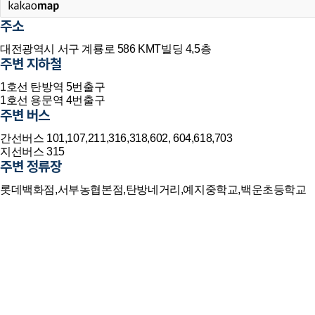
주소
대전광역시 서구 계룡로 586 KMT빌딩 4,5층
주변 지하철
1호선
탄방역 5번출구
1호선
용문역 4번출구
주변 버스
간선버스
101,107,211,316,318,602, 604,618,703
지선버스
315
주변 정류장
롯데백화점,서부농협본점,탄방네거리,예지중학교,백운초등학교