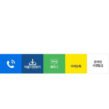
온라인
서류발급
카카오톡
블로그
어플 다운받기
개인정보취급방침
영상정보처리방침
환자의 권리와의무
내부관리계획 지침서
이메일수집거부
이용약관
오시는길
FAQ
둔산속편한내과영상의학과
둔산속편한내과영상의학과
주소
대전광역시 서구 계룡로 586 KOREA MEDICAL TOWER (구주소: