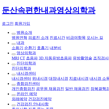
둔산속편한내과영상의학과
로그인
회원가입
병원소개
병원연혁
의료진 소개
진료시간
비급여항목
오시는 길
내과
소화기
순환기
호흡기
내분비
영상의학과
MRI
CT
초음파
3D 자동유방초음파
유방촬영술
조직검사
진단의학과
진단의학과
내시경센터
내시경센터
위내시경
대장내시경
치료내시경
내시경 소
종합검진센터
개인종합검진
공무원 채용검진
일반 채용검진
잠복결핵
온라인 예약
외래예약
건강검진예약
건강검진 안내사항