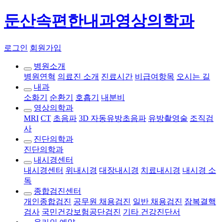
둔산속편한내과영상의학과
로그인
회원가입
병원소개
병원연혁
의료진 소개
진료시간
비급여항목
오시는 길
내과
소화기
순환기
호흡기
내분비
영상의학과
MRI
CT
초음파
3D 자동유방초음파
유방촬영술
조직검
사
진단의학과
진단의학과
내시경센터
내시경센터
위내시경
대장내시경
치료내시경
내시경 소
독
종합검진센터
개인종합검진
공무원 채용검진
일반 채용검진
잠복결핵
검사
국민건강보험공단검진
기타 건강진단서