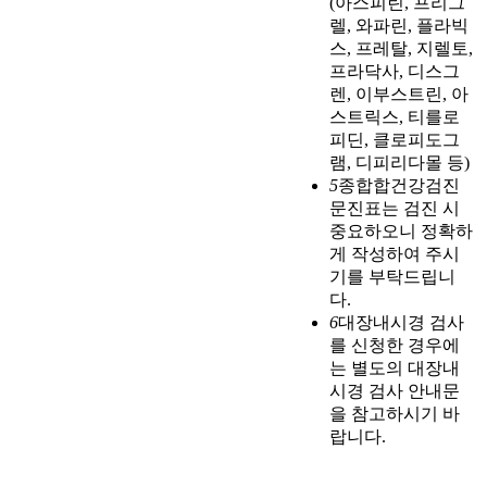
(아스피린, 프리그
렐, 와파린, 플라빅
스, 프레탈, 지렐토,
프라닥사, 디스그
렌, 이부스트린, 아
스트릭스, 티를로
피딘, 클로피도그
램, 디피리다몰 등)
5
종합합건강검진
문진표는 검진 시
중요하오니 정확하
게 작성하여 주시
기를 부탁드립니
다.
6
대장내시경 검사
를 신청한 경우에
는 별도의 대장내
시경 검사 안내문
을 참고하시기 바
랍니다.