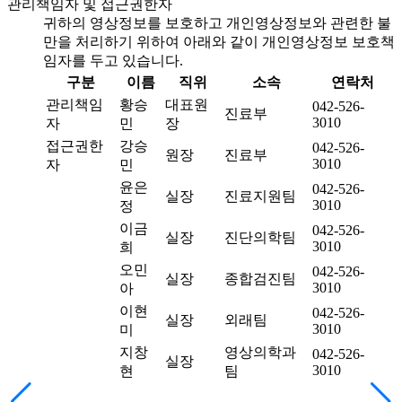
관리책임자 및 접근권한자
귀하의 영상정보를 보호하고 개인영상정보와 관련한 불
만을 처리하기 위하여 아래와 같이 개인영상정보 보호책
임자를 두고 있습니다.
구분
이름
직위
소속
연락처
관리책임
황승
대표원
042-526-
진료부
3010
자
민
장
접근권한
강승
042-526-
원장
진료부
3010
자
민
윤은
042-526-
실장
진료지원팀
3010
정
이금
042-526-
실장
진단의학팀
3010
희
오민
042-526-
실장
종합검진팀
3010
아
이현
042-526-
실장
외래팀
3010
미
지창
영상의학과
042-526-
실장
3010
현
팀