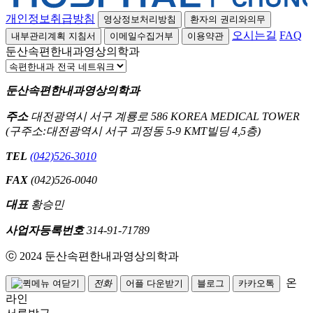
개인정보취급방침
영상정보처리방침
환자의 권리와의무
오시는길
FAQ
내부관리계획 지침서
이메일수집거부
이용약관
둔산속편한내과영상의학과
둔산속편한내과영상의학과
주소
대전광역시 서구 계룡로 586 KOREA MEDICAL TOWER
(구주소:대전광역시 서구 괴정동 5-9 KMT빌딩 4,5층)
TEL
(042)526-3010
FAX
(042)526-0040
대표
황승민
사업자등록번호
314-91-71789
ⓒ 2024 둔산속편한내과영상의학과
온
전화
어플 다운받기
블로그
카카오톡
라인