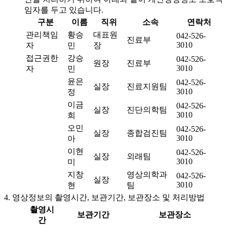
임자를 두고 있습니다.
구분
이름
직위
소속
연락처
관리책임
황승
대표원
042-526-
진료부
3010
자
민
장
접근권한
강승
042-526-
원장
진료부
3010
자
민
윤은
042-526-
실장
진료지원팀
3010
정
이금
042-526-
실장
진단의학팀
3010
희
오민
042-526-
실장
종합검진팀
3010
아
이현
042-526-
실장
외래팀
3010
미
지창
영상의학과
042-526-
실장
3010
현
팀
4. 영상정보의 촬영시간, 보관기간, 보관장소 및 처리방법
촬영시
보관기간
보관장소
간