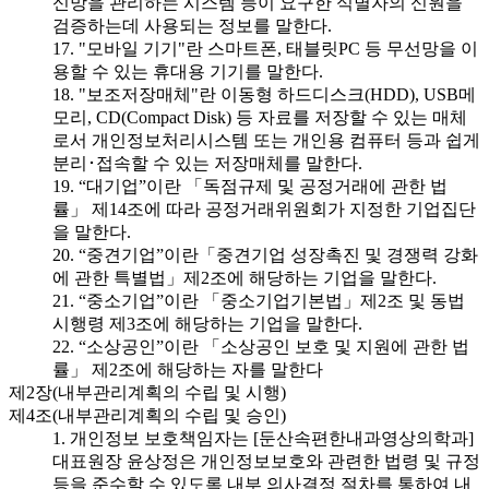
신망을 관리하는 시스템 등이 요구한 식별자의 신원을
검증하는데 사용되는 정보를 말한다.
17. "모바일 기기"란 스마트폰, 태블릿PC 등 무선망을 이
용할 수 있는 휴대용 기기를 말한다.
18. "보조저장매체"란 이동형 하드디스크(HDD), USB메
모리, CD(Compact Disk) 등 자료를 저장할 수 있는 매체
로서 개인정보처리시스템 또는 개인용 컴퓨터 등과 쉽게
분리･접속할 수 있는 저장매체를 말한다.
19. “대기업”이란 「독점규제 및 공정거래에 관한 법
률」 제14조에 따라 공정거래위원회가 지정한 기업집단
을 말한다.
20. “중견기업”이란「중견기업 성장촉진 및 경쟁력 강화
에 관한 특별법」제2조에 해당하는 기업을 말한다.
21. “중소기업”이란 「중소기업기본법」제2조 및 동법
시행령 제3조에 해당하는 기업을 말한다.
22. “소상공인”이란 「소상공인 보호 및 지원에 관한 법
률」 제2조에 해당하는 자를 말한다
제2장(내부관리계획의 수립 및 시행)
제4조(내부관리계획의 수립 및 승인)
1. 개인정보 보호책임자는 [둔산속편한내과영상의학과]
대표원장 윤상정은 개인정보보호와 관련한 법령 및 규정
등을 준수할 수 있도록 내부 의사결정 절차를 통하여 내