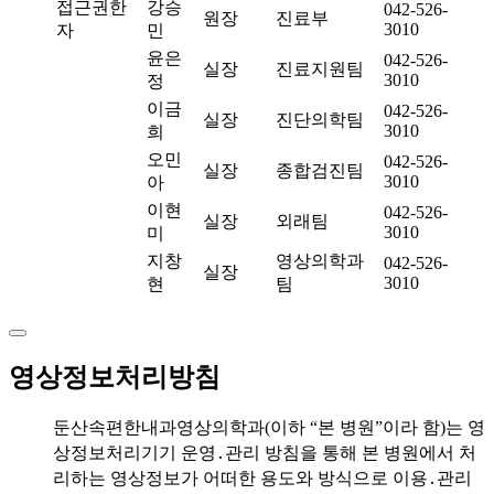
접근권한
강승
042-526-
원장
진료부
3010
자
민
윤은
042-526-
실장
진료지원팀
3010
정
이금
042-526-
실장
진단의학팀
3010
희
오민
042-526-
실장
종합검진팀
3010
아
이현
042-526-
실장
외래팀
3010
미
지창
영상의학과
042-526-
실장
3010
현
팀
영상정보처리방침
둔산속편한내과영상의학과(이하 “본 병원”이라 함)는 영
상정보처리기기 운영․관리 방침을 통해 본 병원에서 처
리하는 영상정보가 어떠한 용도와 방식으로 이용․관리