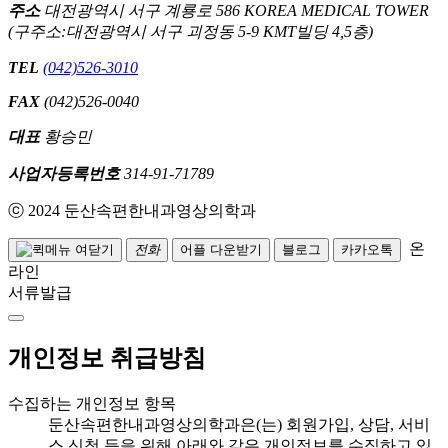
주소
대전광역시 서구 계룡로 586 KOREA MEDICAL TOWER
(구주소:대전광역시 서구 괴정동 5-9 KMT빌딩 4,5층)
TEL
(042)526-3010
FAX
(042)526-0040
대표
황승민
사업자등록번호
314-91-71789
ⓒ 2024 둔산속편한내과영상의학과
온
전화
어플 다운받기
블로그
카카오톡
라인
서류발급
개인정보 취급방침
수집하는 개인정보 항목
둔산속편한내과영상의학과은(는) 회원가입, 상담, 서비
스 신청 등을 위해 아래와 같은 개인정보를 수집하고 있