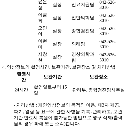
윤은
042-526-
실장
진료지원팀
3010
정
이금
042-526-
실장
진단의학팀
3010
희
오민
042-526-
실장
종합검진팀
3010
아
이현
042-526-
실장
외래팀
3010
미
지창
영상의학과
042-526-
실장
3010
현
팀
4. 영상정보의 촬영시간, 보관기간, 보관장소 및 처리방법
촬영시
보관기간
보관장소
간
촬영일로부터 15
24시간
관리부, 종합검진팀사무실
일
- 처리방법 : 개인영상정보의 목적외 이용, 제3자 제공,
파기, 열람 등 요구에 관한 사항을 기록․관리하고, 보관
기간 만료시 복원이 불가능한 방법으로 영구 삭제(출력
물의 경우 파쇄 또는 소각)합니다.