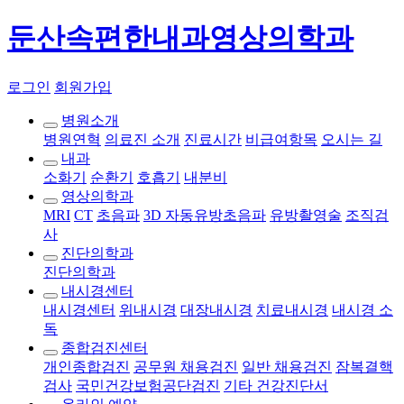
둔산속편한내과영상의학과
로그인
회원가입
병원소개
병원연혁
의료진 소개
진료시간
비급여항목
오시는 길
내과
소화기
순환기
호흡기
내분비
영상의학과
MRI
CT
초음파
3D 자동유방초음파
유방촬영술
조직검
사
진단의학과
진단의학과
내시경센터
내시경센터
위내시경
대장내시경
치료내시경
내시경 소
독
종합검진센터
개인종합검진
공무원 채용검진
일반 채용검진
잠복결핵
검사
국민건강보험공단검진
기타 건강진단서