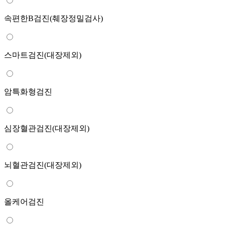
속편한B검진(췌장정밀검사)
스마트검진(대장제외)
암특화형검진
심장혈관검진(대장제외)
뇌혈관검진(대장제외)
올케어검진