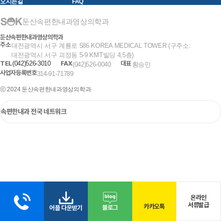
오시는길
FAQ
둔산속편한내과영상의학과
둔산속편한내과영상의학과
주소
대전광역시 서구 계룡로 586 KOREA MEDICAL TOWER (구주소:
대전광역시 서구 괴정동 5-9 KMT빌딩 4,5층)
TEL
(042)526-3010
FAX
대표
(042)526-0040
황승민
사업자등록번호
314-91-71789
ⓒ 2024 둔산속편한내과영상의학과
온라인
서류발급
카카오톡
블로그
어플 다운받기