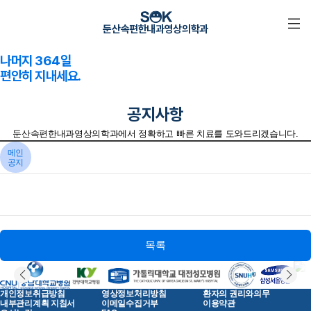
1년에 하루!
둔산속편한내과영상의학과
건강검진 받으시고
나머지 364일
편안히 지내세요.
공지사항
둔산속편한내과영상의학과에서 정확하고 빠른 치료를 도와드리겠습니다.
메인
공지
목록
개인정보취급방침
영상정보처리방침
환자의 권리와의무
내부관리계획 지침서
이메일수집거부
이용약관